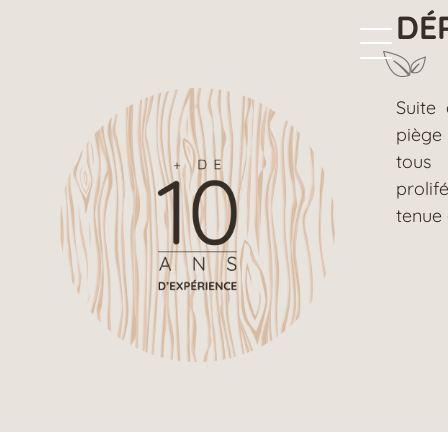
DÉ
Suite 
piège
tous 
proli
tenue 