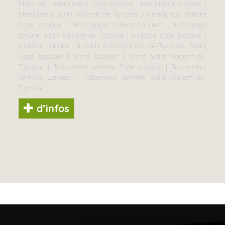
Mots-clé :
Menuiserie Cote basque
|
Menuiserie Landes
|
Menuiserie Saint-Vincent-de-Tyrosse
|
Nettoyage toiture
Cote basque
|
Nettoyage toiture Landes
|
Nettoyage
toiture Saint-Vincent-de-Tyrosse
|
Nuisible Cote basque
|
Nuisible Landes
|
Nuisible Saint-Vincent-de-Tyrosse
|
Store
Cote basque
|
Store Landes
|
Store Saint-Vincent-de-
Tyrosse
|
Traitement termite Cote basque
|
Traitement
termite Landes
|
Traitement termite Saint-Vincent-de-
Tyrosse
d’infos