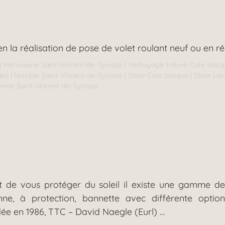
n la réalisation de pose de volet roulant neuf ou en r
|
Menuiserie Saint-Vincent-de-Tyrosse
|
Nettoyage toiture Cote basq
des
|
Nuisible Saint-Vincent-de-Tyrosse
|
Store Cote basque
|
Store La
rmite Saint-Vincent-de-Tyrosse
et de vous protéger du soleil il existe une gamme de
Banne, à protection, bannette avec différente o
en 1986, TTC – David Naegle (Eurl) …