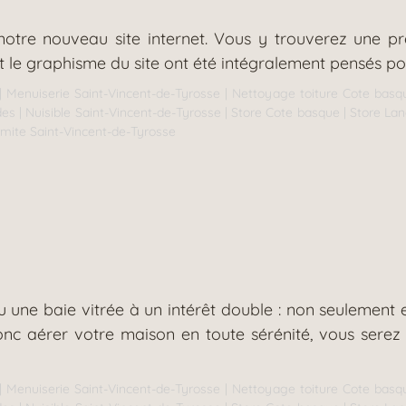
re nouveau site internet. Vous y trouverez une prés
t le graphisme du site ont été intégralement pensés pou
|
Menuiserie Saint-Vincent-de-Tyrosse
|
Nettoyage toiture Cote basq
des
|
Nuisible Saint-Vincent-de-Tyrosse
|
Store Cote basque
|
Store La
rmite Saint-Vincent-de-Tyrosse
u une baie vitrée à un intérêt double : non seulement
donc aérer votre maison en toute sérénité, vous sere
|
Menuiserie Saint-Vincent-de-Tyrosse
|
Nettoyage toiture Cote basq