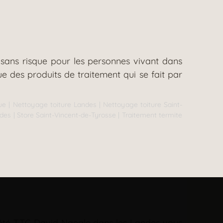
 sans risque pour les personnes vivant dans
ue des produits de traitement qui se fait par
ue
|
Nettoyage toiture Landes
|
Nettoyage toiture Saint-
ndes
|
Store Saint-Vincent-de-Tyrosse
|
Traitement termite
société TTC David Naegle dans les Landes vous