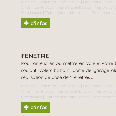
Mots-clé :
Menuiserie Cote basque
|
Menuiserie Landes
Vincent-de-Tyrosse
|
Nuisible Cote basque
|
Nuisible Lan
Cote basque
|
Traitement termite Landes
|
Traitement te
d’infos
FENÊTRE
Pour améliorer ou mettre en valeur votre b
roulant, volets battant, porte de garage 
réalisation de pose de *Fenêtres …
Mots-clé :
Menuiserie Cote basque
|
Menuiserie Landes
Vincent-de-Tyrosse
|
Nuisible Cote basque
|
Nuisible Lan
Cote basque
|
Traitement termite Landes
|
Traitement te
d’infos