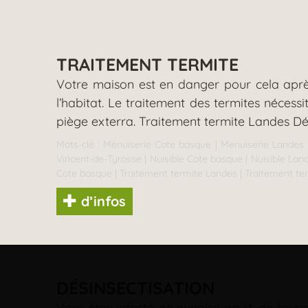
TRAITEMENT TERMITE
Votre maison est en danger pour cela après
l’habitat. Le traitement des termites nécess
piège exterra. Traitement termite Landes D
Mots-clé :
Menuiserie Cote basque
|
Menuiserie Landes
Vincent-de-Tyrosse
|
Nuisible Cote basque
|
Nuisible Lan
Cote basque
|
Traitement termite Landes
|
Traitement te
d’infos
DÉSINSECTISATION
Vous êtes infecté de punaise de lit, de four