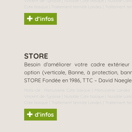
Vincent-de-Tyrosse
|
Nuisible Cote basque
|
Nuisible Lan
Cote basque
|
Traitement termite Landes
|
Traitement te
d’infos
STORE
Besoin d’améliorer votre cadre extérieu
option (verticale, Banne, à protection, 
STORE Fondée en 1986, TTC – David Naegle (E
Mots-clé :
Menuiserie Cote basque
|
Menuiserie Landes
Vincent-de-Tyrosse
|
Nuisible Cote basque
|
Nuisible Lan
Cote basque
|
Traitement termite Landes
|
Traitement te
d’infos