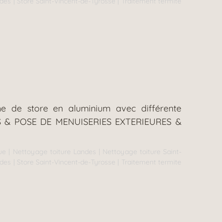
ndes
|
Store Saint-Vincent-de-Tyrosse
|
Traitement termite
me de store en aluminium avec différente
MITES & POSE DE MENUISERIES EXTERIEURES &
ue
|
Nettoyage toiture Landes
|
Nettoyage toiture Saint-
ndes
|
Store Saint-Vincent-de-Tyrosse
|
Traitement termite