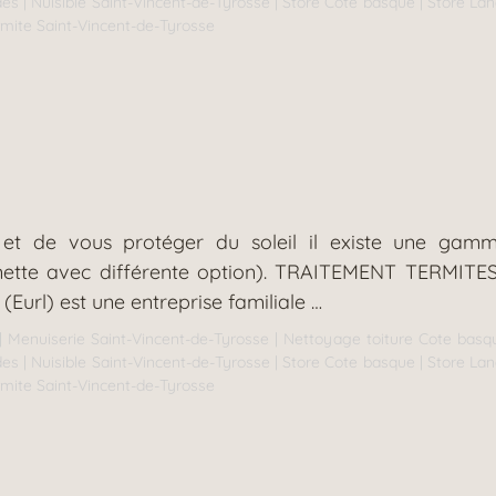
des
|
Nuisible Saint-Vincent-de-Tyrosse
|
Store Cote basque
|
Store La
rmite Saint-Vincent-de-Tyrosse
r et de vous protéger du soleil il existe une gam
bannette avec différente option). TRAITEMENT TER
url) est une entreprise familiale …
|
Menuiserie Saint-Vincent-de-Tyrosse
|
Nettoyage toiture Cote basq
des
|
Nuisible Saint-Vincent-de-Tyrosse
|
Store Cote basque
|
Store La
rmite Saint-Vincent-de-Tyrosse