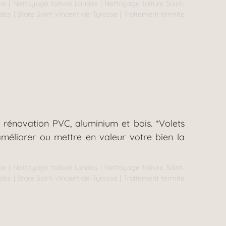
ue
|
Nettoyage toiture Landes
|
Nettoyage toiture Saint-
ndes
|
Store Saint-Vincent-de-Tyrosse
|
Traitement termite
 rénovation PVC, aluminium et bois. *Volets
méliorer ou mettre en valeur votre bien la
ue
|
Nettoyage toiture Landes
|
Nettoyage toiture Saint-
ndes
|
Store Saint-Vincent-de-Tyrosse
|
Traitement termite