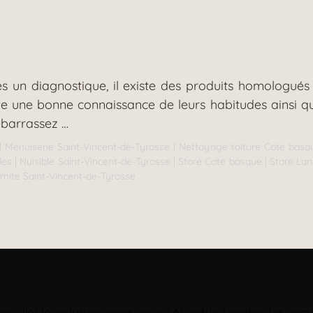
 un diagnostique, il existe des produits homologués
ite une bonne connaissance de leurs habitudes ainsi q
ébarrassez …
|
Menuiserie Saint-Vincent-de-Tyrosse
|
Nettoyage toiture Cote basq
des
|
Nuisible Saint-Vincent-de-Tyrosse
|
Store Cote basque
|
Store La
rmite Saint-Vincent-de-Tyrosse
mis. J’ai la solution pour vous ! Nuisible Landes La 