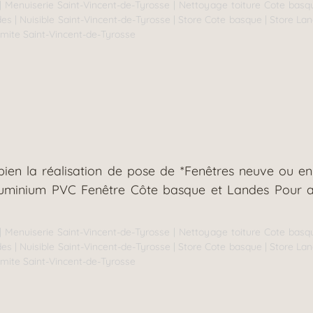
|
Menuiserie Saint-Vincent-de-Tyrosse
|
Nettoyage toiture Cote basq
des
|
Nuisible Saint-Vincent-de-Tyrosse
|
Store Cote basque
|
Store La
rmite Saint-Vincent-de-Tyrosse
ien la réalisation de pose de *Fenêtres neuve ou en
aluminium PVC Fenêtre Côte basque et Landes Pour a
|
Menuiserie Saint-Vincent-de-Tyrosse
|
Nettoyage toiture Cote basq
des
|
Nuisible Saint-Vincent-de-Tyrosse
|
Store Cote basque
|
Store La
rmite Saint-Vincent-de-Tyrosse