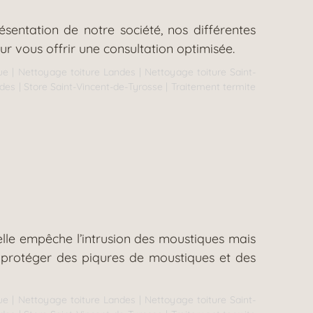
entation de notre société, nos différentes
r vous offrir une consultation optimisée.
ue
|
Nettoyage toiture Landes
|
Nettoyage toiture Saint-
ndes
|
Store Saint-Vincent-de-Tyrosse
|
Traitement termite
 elle empêche l’intrusion des moustiques mais
z protéger des piqures de moustiques et des
ue
|
Nettoyage toiture Landes
|
Nettoyage toiture Saint-