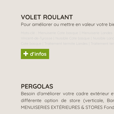
VOLET ROULANT
Pour améliorer ou mettre en valeur votre bie
Mots-clé :
Menuiserie Cote basque
|
Menuiserie Landes
Vincent-de-Tyrosse
|
Nuisible Cote basque
|
Nuisible Lan
Cote basque
|
Traitement termite Landes
|
Traitement te
d’infos
PERGOLAS
Besoin d’améliorer votre cadre extérieur 
différente option de store (verticale, 
MENUISERIES EXTÉRIEURES & STORES Fondée 