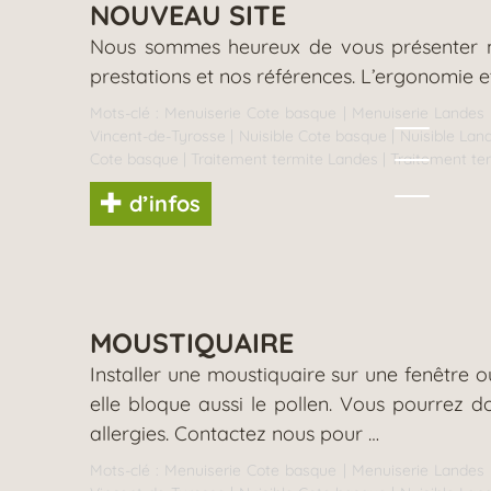
NOUVEAU SITE
Nous sommes heureux de vous présenter not
prestations et nos références. L’ergonomie e
Mots-clé :
Menuiserie Cote basque
|
Menuiserie Landes
Vincent-de-Tyrosse
|
Nuisible Cote basque
|
Nuisible Lan
Cote basque
|
Traitement termite Landes
|
Traitement te
d’infos
MOUSTIQUAIRE
Installer une moustiquaire sur une fenêtre o
elle bloque aussi le pollen. Vous pourrez 
allergies. Contactez nous pour …
Mots-clé :
Menuiserie Cote basque
|
Menuiserie Landes