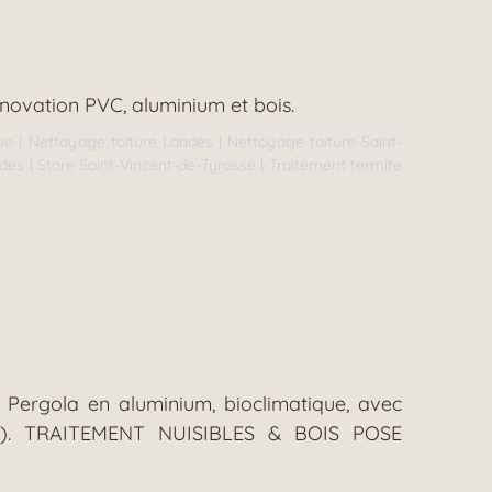
énovation PVC, aluminium et bois.
ue
|
Nettoyage toiture Landes
|
Nettoyage toiture Saint-
ndes
|
Store Saint-Vincent-de-Tyrosse
|
Traitement termite
 Pergola en aluminium, bioclimatique, avec
ption). TRAITEMENT NUISIBLES & BOIS POSE