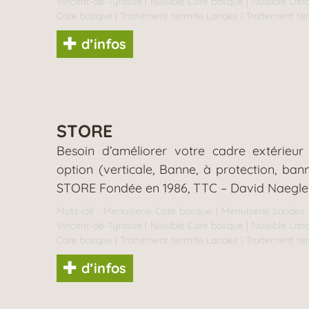
Vincent-de-Tyrosse
|
Nuisible Cote basque
|
Nuisible Lan
Cote basque
|
Traitement termite Landes
|
Traitement te
d’infos
STORE
Besoin d’améliorer votre cadre extérieu
option (verticale, Banne, à protection, 
STORE Fondée en 1986, TTC – David Naegle (E
Mots-clé :
Menuiserie Cote basque
|
Menuiserie Landes
Vincent-de-Tyrosse
|
Nuisible Cote basque
|
Nuisible Lan
Cote basque
|
Traitement termite Landes
|
Traitement te
d’infos