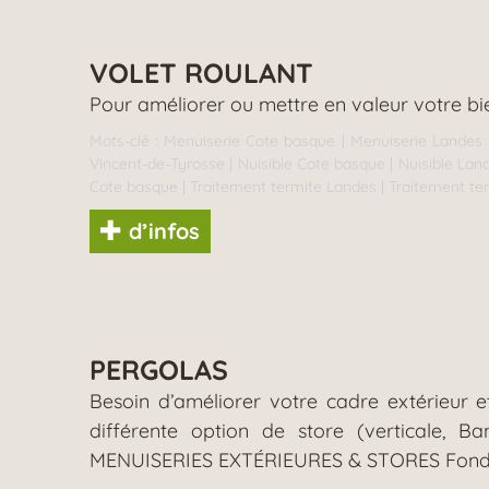
VOLET ROULANT
Pour améliorer ou mettre en valeur votre bie
Mots-clé :
Menuiserie Cote basque
|
Menuiserie Landes
Vincent-de-Tyrosse
|
Nuisible Cote basque
|
Nuisible Lan
Cote basque
|
Traitement termite Landes
|
Traitement te
d’infos
PERGOLAS
Besoin d’améliorer votre cadre extérieur 
différente option de store (verticale, 
MENUISERIES EXTÉRIEURES & STORES Fondée 