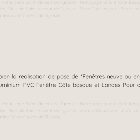
|
Menuiserie Saint-Vincent-de-Tyrosse
|
Nettoyage toiture Cote basq
des
|
Nuisible Saint-Vincent-de-Tyrosse
|
Store Cote basque
|
Store La
rmite Saint-Vincent-de-Tyrosse
ien la réalisation de pose de *Fenêtres neuve ou en
aluminium PVC Fenêtre Côte basque et Landes Pour a
|
Menuiserie Saint-Vincent-de-Tyrosse
|
Nettoyage toiture Cote basq
des
|
Nuisible Saint-Vincent-de-Tyrosse
|
Store Cote basque
|
Store La
rmite Saint-Vincent-de-Tyrosse