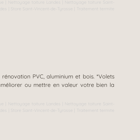
ue
|
Nettoyage toiture Landes
|
Nettoyage toiture Saint-
ndes
|
Store Saint-Vincent-de-Tyrosse
|
Traitement termite
 rénovation PVC, aluminium et bois. *Volets
méliorer ou mettre en valeur votre bien la
ue
|
Nettoyage toiture Landes
|
Nettoyage toiture Saint-
ndes
|
Store Saint-Vincent-de-Tyrosse
|
Traitement termite