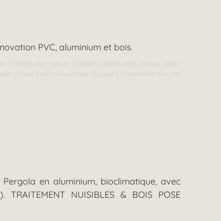
énovation PVC, aluminium et bois.
ue
|
Nettoyage toiture Landes
|
Nettoyage toiture Saint-
ndes
|
Store Saint-Vincent-de-Tyrosse
|
Traitement termite
 Pergola en aluminium, bioclimatique, avec
ption). TRAITEMENT NUISIBLES & BOIS POSE