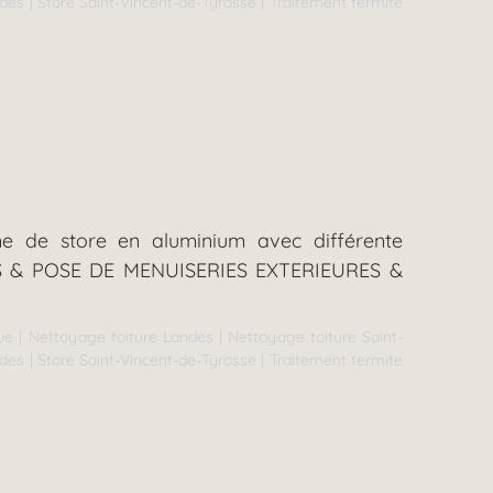
ndes
|
Store Saint-Vincent-de-Tyrosse
|
Traitement termite
me de store en aluminium avec différente
MITES & POSE DE MENUISERIES EXTERIEURES &
ue
|
Nettoyage toiture Landes
|
Nettoyage toiture Saint-
ndes
|
Store Saint-Vincent-de-Tyrosse
|
Traitement termite