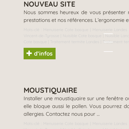
NOUVEAU SITE
Nous sommes heureux de vous présenter not
prestations et nos références. L’ergonomie e
Mots-clé :
Menuiserie Cote basque
|
Menuiserie Landes
Vincent-de-Tyrosse
|
Nuisible Cote basque
|
Nuisible Lan
Cote basque
|
Traitement termite Landes
|
Traitement te
d’infos
MOUSTIQUAIRE
Installer une moustiquaire sur une fenêtre o
elle bloque aussi le pollen. Vous pourrez 
allergies. Contactez nous pour …
Mots-clé :
Menuiserie Cote basque
|
Menuiserie Landes