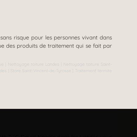
 sans risque pour les personnes vivant dans
ue des produits de traitement qui se fait par
ue
|
Nettoyage toiture Landes
|
Nettoyage toiture Saint-
ndes
|
Store Saint-Vincent-de-Tyrosse
|
Traitement termite
société TTC David Naegle dans les Landes vous