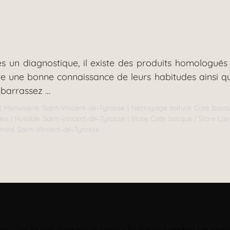
 un diagnostique, il existe des produits homologués
ite une bonne connaissance de leurs habitudes ainsi q
ébarrassez …
|
Menuiserie Saint-Vincent-de-Tyrosse
|
Nettoyage toiture Cote basq
des
|
Nuisible Saint-Vincent-de-Tyrosse
|
Store Cote basque
|
Store La
rmite Saint-Vincent-de-Tyrosse
mis. J’ai la solution pour vous ! Nuisible Landes La 