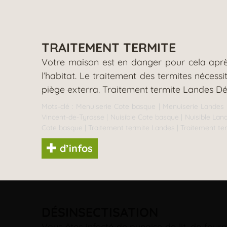
TRAITEMENT TERMITE
Votre maison est en danger pour cela après
l’habitat. Le traitement des termites nécess
piège exterra. Traitement termite Landes D
Mots-clé :
Menuiserie Cote basque
|
Menuiserie Landes
Vincent-de-Tyrosse
|
Nuisible Cote basque
|
Nuisible Lan
Cote basque
|
Traitement termite Landes
|
Traitement te
d’infos
DÉSINSECTISATION
Vous êtes infecté de punaise de lit, de four