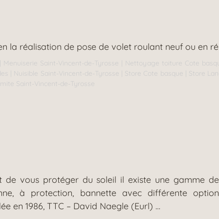
n la réalisation de pose de volet roulant neuf ou en r
|
Menuiserie Saint-Vincent-de-Tyrosse
|
Nettoyage toiture Cote basq
des
|
Nuisible Saint-Vincent-de-Tyrosse
|
Store Cote basque
|
Store La
rmite Saint-Vincent-de-Tyrosse
et de vous protéger du soleil il existe une gamme de
Banne, à protection, bannette avec différente o
en 1986, TTC – David Naegle (Eurl) …