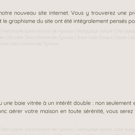
re nouveau site internet. Vous y trouverez une prés
t le graphisme du site ont été intégralement pensés pou
|
Menuiserie Saint-Vincent-de-Tyrosse
|
Nettoyage toiture Cote basq
des
|
Nuisible Saint-Vincent-de-Tyrosse
|
Store Cote basque
|
Store La
rmite Saint-Vincent-de-Tyrosse
u une baie vitrée à un intérêt double : non seulement
donc aérer votre maison en toute sérénité, vous sere
|
Menuiserie Saint-Vincent-de-Tyrosse
|
Nettoyage toiture Cote basq