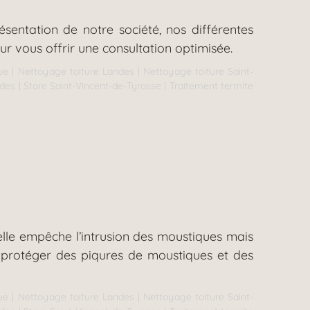
entation de notre société, nos différentes
r vous offrir une consultation optimisée.
ue
|
Nettoyage toiture Landes
|
Nettoyage toiture Saint-
ndes
|
Store Saint-Vincent-de-Tyrosse
|
Traitement termite
 elle empêche l’intrusion des moustiques mais
z protéger des piqures de moustiques et des
ue
|
Nettoyage toiture Landes
|
Nettoyage toiture Saint-