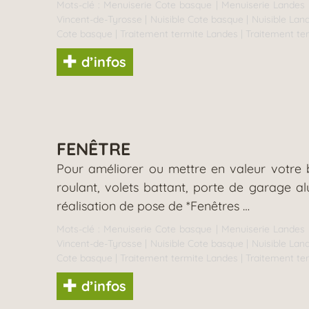
Mots-clé :
Menuiserie Cote basque
|
Menuiserie Landes
Vincent-de-Tyrosse
|
Nuisible Cote basque
|
Nuisible Lan
Cote basque
|
Traitement termite Landes
|
Traitement te
d’infos
FENÊTRE
Pour améliorer ou mettre en valeur votre b
roulant, volets battant, porte de garage 
réalisation de pose de *Fenêtres …
Mots-clé :
Menuiserie Cote basque
|
Menuiserie Landes
Vincent-de-Tyrosse
|
Nuisible Cote basque
|
Nuisible Lan
Cote basque
|
Traitement termite Landes
|
Traitement te
d’infos