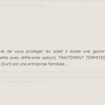
des
|
Nuisible Saint-Vincent-de-Tyrosse
|
Store Cote basque
|
Store La
rmite Saint-Vincent-de-Tyrosse
r et de vous protéger du soleil il existe une gam
bannette avec différente option). TRAITEMENT TER
url) est une entreprise familiale …
|
Menuiserie Saint-Vincent-de-Tyrosse
|
Nettoyage toiture Cote basq
des
|
Nuisible Saint-Vincent-de-Tyrosse
|
Store Cote basque
|
Store La
rmite Saint-Vincent-de-Tyrosse