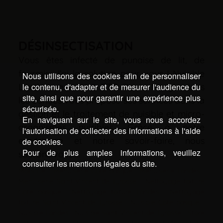
DÉSINSECTISATION
Vous êtes infecté de punaise de lit, de
fourmis. J’ai la solution pour vous ! Nuisible
Nous utilisons des cookies afin de personnaliser
le contenu, d'adapter et de mesurer l'audience du
Landes La société TTC David Naegle dans
site, ainsi que pour garantir une expérience plus
les Landes vous propose ses services dans la
sécurisée.
gestion et le traitement de nuisible et micro-
En naviguant sur le site, vous nous accordez
organismes nuisibles. Grâce à notre
l'autorisation de collecter des informations à l'aide
expérience et notre savoir-faire, nous
de cookies.
Pour de plus amples informations, veuillez
saurons vous …
consulter les mentions légales du site.
Mots-clé :
Menuiserie Cote basque
|
Menuiserie Landes
|
Menuiserie Saint-Vincent-de-Tyrosse
|
Nettoyage toiture
Cote basque
|
Nettoyage toiture Landes
|
Nettoyage
toiture Saint-Vincent-de-Tyrosse
|
Nuisible Cote basque
|
Nuisible Landes
|
Nuisible Saint-Vincent-de-Tyrosse
|
Store