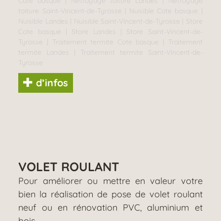
Cote basque
|
Nettoyage toiture Landes
|
Nettoyage
toiture Saint-Vincent-de-Tyrosse
|
Nuisible Cote basque
|
Nuisible Landes
|
Nuisible Saint-Vincent-de-Tyrosse
|
Store
Cote basque
|
Store Landes
|
Store Saint-Vincent-de-
Tyrosse
|
Traitement termite Cote basque
|
Traitement
termite Landes
|
Traitement termite Saint-Vincent-de-
Tyrosse
d’infos
VOLET ROULANT
Pour améliorer ou mettre en valeur votre
bien la réalisation de pose de volet roulant
neuf ou en rénovation PVC, aluminium et
bois.