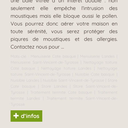
une baie vitrée à un intérêt double : non
seulement elle empêche l’intrusion des
moustiques mais elle bloque aussi le pollen.
Vous pourrez donc aérer votre maison en
toute sérénité, vous serez protéger des
piqures de moustiques et des allergies.
Contactez nous pour …
Mots-clé :
Menuiserie Cote basque
|
Menuiserie Landes
|
Menuiserie Saint-Vincent-de-Tyrosse
|
Nettoyage toiture
Cote basque
|
Nettoyage toiture Landes
|
Nettoyage
toiture Saint-Vincent-de-Tyrosse
|
Nuisible Cote basque
|
Nuisible Landes
|
Nuisible Saint-Vincent-de-Tyrosse
|
Store
Cote basque
|
Store Landes
|
Store Saint-Vincent-de-
Tyrosse
|
Traitement termite Cote basque
|
Traitement
termite Landes
|
Traitement termite Saint-Vincent-de-
Tyrosse
d’infos