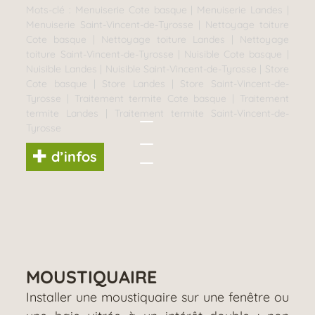
Mots-clé :
Menuiserie Cote basque
|
Menuiserie Landes
|
Menuiserie Saint-Vincent-de-Tyrosse
|
Nettoyage toiture
Cote basque
|
Nettoyage toiture Landes
|
Nettoyage
toiture Saint-Vincent-de-Tyrosse
|
Nuisible Cote basque
|
Nuisible Landes
|
Nuisible Saint-Vincent-de-Tyrosse
|
Store
Cote basque
|
Store Landes
|
Store Saint-Vincent-de-
Tyrosse
|
Traitement termite Cote basque
|
Traitement
termite Landes
|
Traitement termite Saint-Vincent-de-
Tyrosse
d’infos
MOUSTIQUAIRE
Installer une moustiquaire sur une fenêtre ou