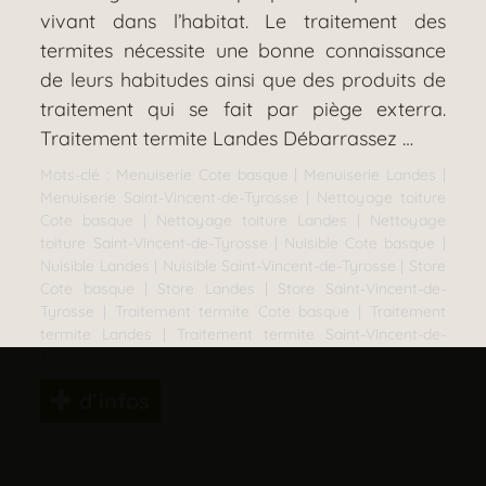
vivant dans l’habitat. Le traitement des
termites nécessite une bonne connaissance
de leurs habitudes ainsi que des produits de
traitement qui se fait par piège exterra.
Traitement termite Landes Débarrassez …
Mots-clé :
Menuiserie Cote basque
|
Menuiserie Landes
|
Menuiserie Saint-Vincent-de-Tyrosse
|
Nettoyage toiture
Cote basque
|
Nettoyage toiture Landes
|
Nettoyage
toiture Saint-Vincent-de-Tyrosse
|
Nuisible Cote basque
|
Nuisible Landes
|
Nuisible Saint-Vincent-de-Tyrosse
|
Store
Cote basque
|
Store Landes
|
Store Saint-Vincent-de-
Tyrosse
|
Traitement termite Cote basque
|
Traitement
termite Landes
|
Traitement termite Saint-Vincent-de-
Tyrosse
d’infos