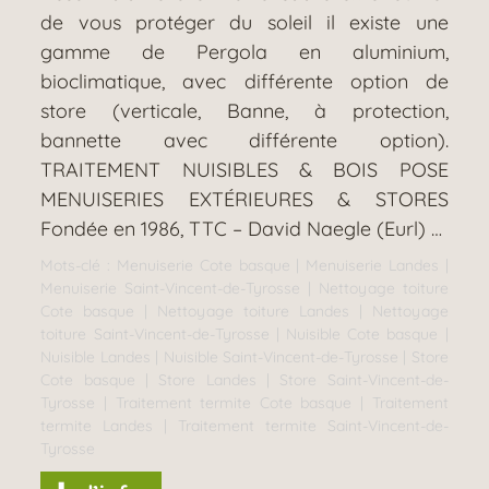
de vous protéger du soleil il existe une
gamme de Pergola en aluminium,
bioclimatique, avec différente option de
store (verticale, Banne, à protection,
bannette avec différente option).
TRAITEMENT NUISIBLES & BOIS POSE
MENUISERIES EXTÉRIEURES & STORES
Fondée en 1986, TTC – David Naegle (Eurl) …
Mots-clé :
Menuiserie Cote basque
|
Menuiserie Landes
|
Menuiserie Saint-Vincent-de-Tyrosse
|
Nettoyage toiture
Cote basque
|
Nettoyage toiture Landes
|
Nettoyage
toiture Saint-Vincent-de-Tyrosse
|
Nuisible Cote basque
|
Nuisible Landes
|
Nuisible Saint-Vincent-de-Tyrosse
|
Store
Cote basque
|
Store Landes
|
Store Saint-Vincent-de-
Tyrosse
|
Traitement termite Cote basque
|
Traitement
termite Landes
|
Traitement termite Saint-Vincent-de-
Tyrosse