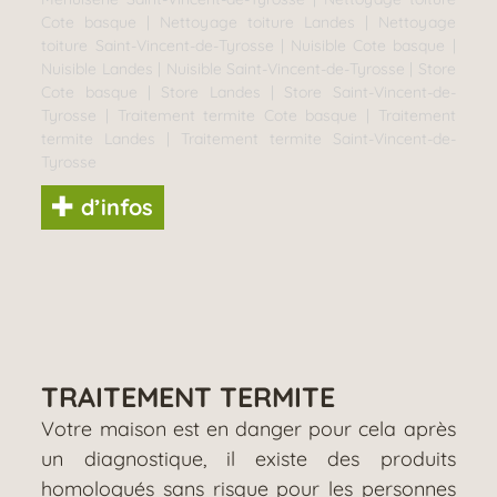
Cote basque
|
Nettoyage toiture Landes
|
Nettoyage
toiture Saint-Vincent-de-Tyrosse
|
Nuisible Cote basque
|
Nuisible Landes
|
Nuisible Saint-Vincent-de-Tyrosse
|
Store
Cote basque
|
Store Landes
|
Store Saint-Vincent-de-
Tyrosse
|
Traitement termite Cote basque
|
Traitement
termite Landes
|
Traitement termite Saint-Vincent-de-
Tyrosse
d’infos
TRAITEMENT TERMITE
Votre maison est en danger pour cela après
un diagnostique, il existe des produits
homologués sans risque pour les personnes