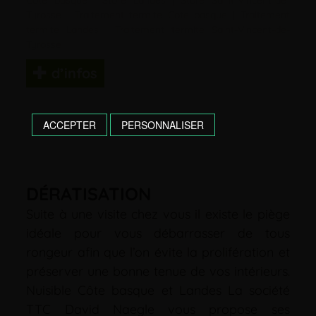
Cote basque
|
Store Landes
|
Store Saint-Vincent-de-
Tyrosse
|
Traitement termite Cote basque
|
Traitement
termite Landes
|
Traitement termite Saint-Vincent-de-
Tyrosse
d’infos
ACCEPTER
PERSONNALISER
DÉRATISATION
Suite à une visite chez vous il existe le piège
idéale pour vous débarrasser de tous
rongeur afin que l’on évite la prolifération et
préserver une bonne tenue de vos intérieurs.
Nuisible Côte basque et Landes La société
TTC David Naegle vous propose ses