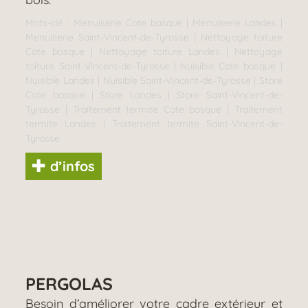
Mots-clé :
Menuiserie Cote basque
|
Menuiserie Landes
|
Menuiserie Saint-Vincent-de-Tyrosse
|
Nettoyage toiture
Cote basque
|
Nettoyage toiture Landes
|
Nettoyage
toiture Saint-Vincent-de-Tyrosse
|
Nuisible Cote basque
|
Nuisible Landes
|
Nuisible Saint-Vincent-de-Tyrosse
|
Store
Cote basque
|
Store Landes
|
Store Saint-Vincent-de-
Tyrosse
|
Traitement termite Cote basque
|
Traitement
termite Landes
|
Traitement termite Saint-Vincent-de-
Tyrosse
d’infos
PERGOLAS
Besoin d’améliorer votre cadre extérieur et